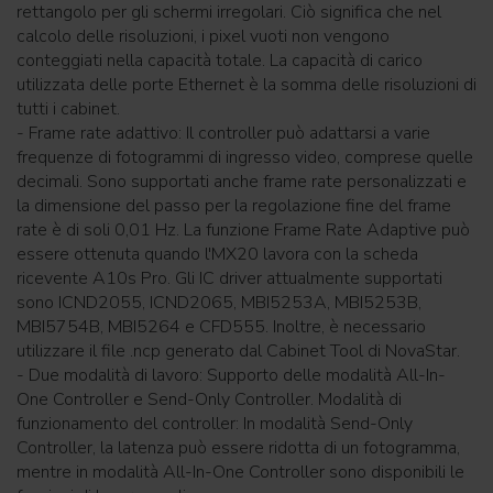
rettangolo per gli schermi irregolari. Ciò significa che nel
calcolo delle risoluzioni, i pixel vuoti non vengono
conteggiati nella capacità totale. La capacità di carico
utilizzata delle porte Ethernet è la somma delle risoluzioni di
tutti i cabinet.
- Frame rate adattivo: Il controller può adattarsi a varie
frequenze di fotogrammi di ingresso video, comprese quelle
decimali. Sono supportati anche frame rate personalizzati e
la dimensione del passo per la regolazione fine del frame
rate è di soli 0,01 Hz. La funzione Frame Rate Adaptive può
essere ottenuta quando l'MX20 lavora con la scheda
ricevente A10s Pro. Gli IC driver attualmente supportati
sono ICND2055, ICND2065, MBI5253A, MBI5253B,
MBI5754B, MBI5264 e CFD555. Inoltre, è necessario
utilizzare il file .ncp generato dal Cabinet Tool di NovaStar.
- Due modalità di lavoro: Supporto delle modalità All-In-
One Controller e Send-Only Controller. Modalità di
funzionamento del controller: In modalità Send-Only
Controller, la latenza può essere ridotta di un fotogramma,
mentre in modalità All-In-One Controller sono disponibili le