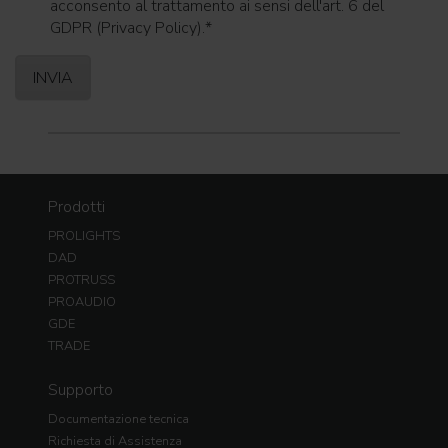
acconsento al trattamento ai sensi dell'art. 6 del
GDPR (Privacy Policy).
*
Prodotti
PROLIGHTS
DAD
PROTRUSS
PROAUDIO
GDE
TRADE
Supporto
Documentazione tecnica
Richiesta di Assistenza