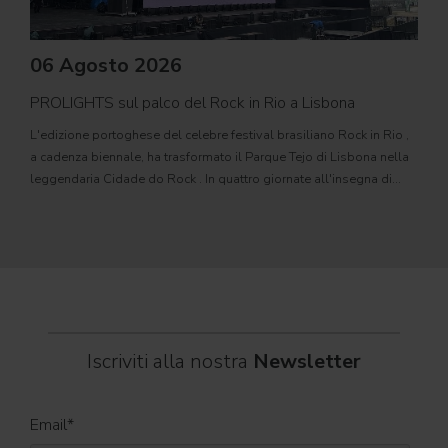
06 Agosto 2026
PROLIGHTS sul palco del Rock in Rio a Lisbona
31
L'edizione portoghese del celebre festival brasiliano Rock in Rio ,
Il c
a cadenza biennale, ha trasformato il Parque Tejo di Lisbona nella
com
leggendaria Cidade do Rock . In quattro giornate all'insegna di
Il ca
musica, magia e connessione, decine di artisti internazionali
Itali
dei C
World
Iscriviti alla nostra
Newsletter
Email
*