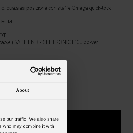
Sospensione e fissaggio: qualsiasi posizione con staffe Omega quick-lock
T
UKCA, RCM
POT
r cable (BARE END - SEETRONIC IP65 power
About
se our traffic. We also share
ers who may combine it with