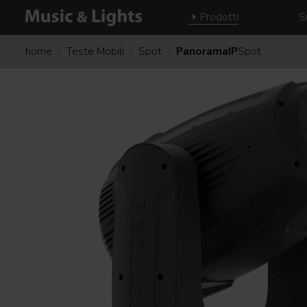
Prodotti
S
home
Teste Mobili
Spot
PanoramaIP
Spot