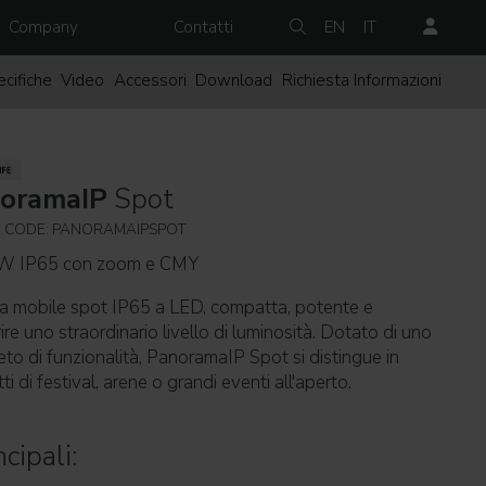
Company
Contatti
EN
IT
cifiche
Video
Accessori
Download
Richiesta Informazioni
oramaIP
Spot
 CODE: PANORAMAIPSPOT
0W IP65 con zoom e CMY
a mobile spot IP65 a LED, compatta, potente e
rire uno straordinario livello di luminosità. Dotato di uno
to di funzionalità, PanoramaIP Spot si distingue in
ti di festival, arene o grandi eventi all'aperto.
cipali: