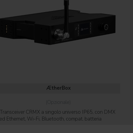
ÆtherBox
(Opzionale)
Transceiver CRMX a singolo universo IP65, con DMX
Cla
ed Ethernet, Wi-Fi, Bluetooth, compat. batteria
per