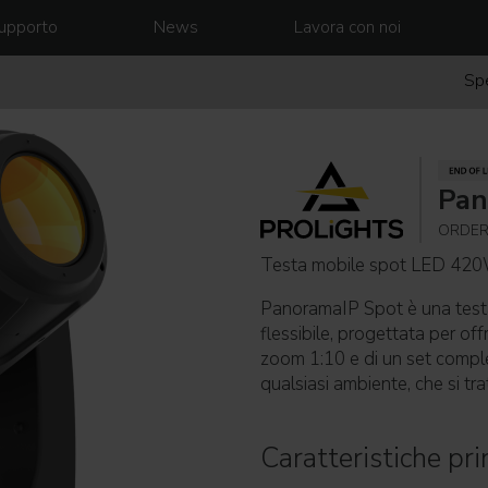
upporto
News
Lavora con noi
Spe
Pan
ORDER
Testa mobile spot LED 42
PanoramaIP Spot è una test
flessibile, progettata per off
zoom 1:10 e di un set comple
qualsiasi ambiente, che si trat
Caratteristiche prin