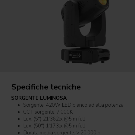
Specifiche tecniche
SORGENTE LUMINOSA
Sorgente: 420W LED bianco ad alta potenza
CCT sorgente: 7.000K
Lux: (5°) 21'362lx @5 m full
Lux: (50°) 1'173lx @5 m full
Durata media sorgente: > 20.000 h