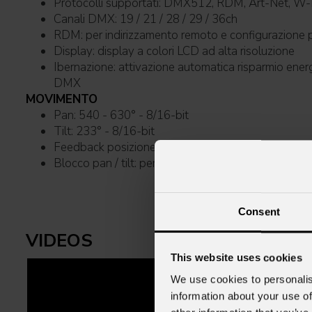
Protocolli supportati: DMX512, RDM, Art-Ne
Canali DMX: 19 / 21 / 28 / 29 / 36ch
RDM: per indirizzamento remoto e configurazione
Display: display a colori LCD ad alta risoluzione
Ibernazione: attivazione automatica risparmio energia in assenza di segnale
DMX
MOVIMENTO
Pan: 540 - 630° - 8/16-bit
Tilt: 233° - 8/16-bit
Feedback posizione: riposizionamento 
Blocco pan / tilt: per il trasporto e la manutenzione
Consent
VIDEOS
This website uses cookies
We use cookies to personalis
information about your use of