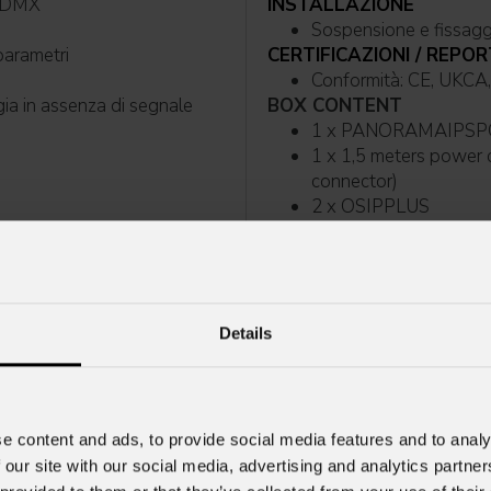
t, W-DMX
INSTALLAZIONE
 parametri
CERTIFICAZIONI / REPOR
Conformità: CE, 
BOX CONTENT
1 x PANORAMAIPS
1 x 1,5 meters powe
connector)
2 x OSIPPLUS
automatico dopo movimento esterno
1 x Antenna
Details
e content and ads, to provide social media features and to analy
 our site with our social media, advertising and analytics partn