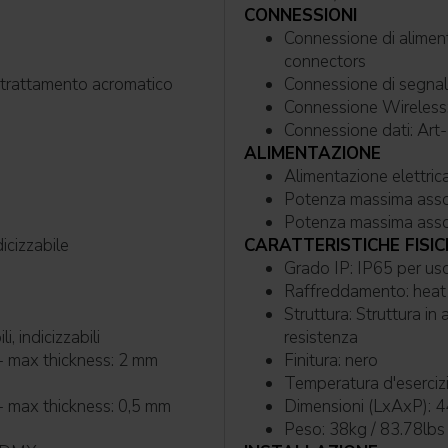
CONNESSIONI
Connessione di alimentazione: Seetronic powerKon
connectors
ne con trattamento acromatico
Connessione dati: Ar
ALIMENTAZIONE
Potenza massima ass
Potenza massima ass
dicizzabile
CARATTERISTICHE FISIC
Grado IP: IP65 
Raffred
Struttura: Struttura in alluminio con copertura in policarbonato ad alta
, indicizzabili
resistenza
- max thickness: 2 mm
Finitura: nero
Temperatura d'eserciz
- max thickness: 0,5 mm
Dimensioni (LxAxP): 
Peso: 38kg / 83.78lbs