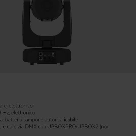
lineare, elettronico
8 Hz, elettronico
 display: inclusa, batteria tampone autoricaricabile
XPRO/UPBOX2 (non