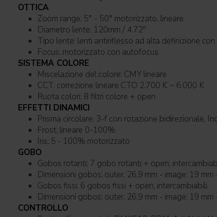
OTTICA
Zoom range: 5° - 50° motorizzato, lineare
Diametro lente: 120mm / 4.72''
Tipo lente: lenti antiriflesso ad alta definizio
Focus: motorizzato con autofocus
SISTEMA COLORE
Miscelazione del colore: CMY lineare
CCT: correzione lineare CTO 2.700 K ~ 6.000 K
Ruota colori: 8 filtri colore + open
EFFETTI DINAMICI
Prisma circolare: 3-f con rotazione bidirezionale, In
Frost: lineare 0-100%
Iris: 5 - 100% motorizzato
GOBO
Gobos rotanti: 7 gobo rotanti + open, intercambiabili
Dimensioni gobos: outer: 26,9 mm - image: 19 mm 
Gobos fissi: 6 gobos fissi + open, intercambiabili
Dimensioni gobos: outer: 26,9 mm - image: 19 mm 
CONTROLLO