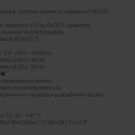
 waterproof IN/OUT
Connessione di segnale: Amphenol XLR 5p IN/OUT connectors
Connessione Wireless: ricevitore W-DMX integrato
t-Net RJ45 IN/OUT
Alimentazione elettrica: 100-240V - 50/60Hz
orbita (230V): 492W
orbita (120V): 501W
HE
per uso temporaneo in esterno
damento: heat pipe con ventola silenziosa
io: Ta -20 - +40 °C
441x740x315mm / 17.36''x29.13''x12.4''