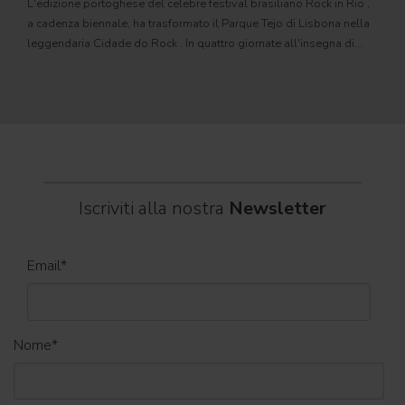
L'edizione portoghese del celebre festival brasiliano Rock in Rio ,
Il c
a cadenza biennale, ha trasformato il Parque Tejo di Lisbona nella
com
leggendaria Cidade do Rock . In quattro giornate all'insegna di
Il ca
musica, magia e connessione, decine di artisti internazionali
Itali
dei C
World
Iscriviti alla nostra
Newsletter
Email
*
Nome
*