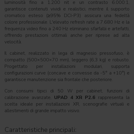
luminosità fino a 1.200 nit e un contrasto 6.000:1,
garantisce contenuti vividi e realistici, mentre il supporto
cromatico esteso (≥95% DCI-P3) assicura una fedeltà
colore professionale. L'elevato refresh rate a 7.680 Hz e la
frequenza video fino a 240 Hz eliminano sfarfallii e artefatti,
offrendo prestazioni ottimali anche per riprese ad alta
velocità.
Il cabinet, realizzato in lega di magnesio pressofuso, è
compatto (500×500×70 mm), leggero (6,3 kg) e robusto.
Progettato per installazioni modulari, supporta
configurazioni curve (concave e convesse da -5° a +10°) e
garantisce manutenzione sia frontale che posteriore.
Con consumi tipici di 50 W per cabinet, funzioni di
calibrazione avanzate,
UPAD 4 XR P2.6
rappresenta la
scelta ideale per installazioni XR, scenografie virtuali e
allestimenti di grande impatto visivo.
Caratteristiche principali: