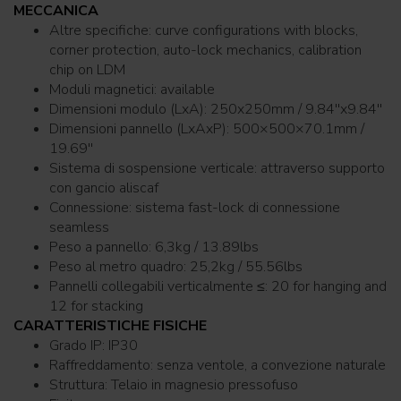
MECCANICA
Altre specifiche: curve configurations with blocks,
corner protection, auto-lock mechanics, calibration
chip on LDM
Moduli magnetici: available
Dimensioni modulo (LxA): 250x250mm / 9.84''x9.84''
Dimensioni pannello (LxAxP): 500×500×70.1mm /
19.69''
Sistema di sospensione verticale: attraverso supporto
con gancio aliscaf
Connessione: sistema fast-lock di connessione
seamless
Peso a pannello: 6,3kg / 13.89lbs
Peso al metro quadro: 25,2kg / 55.56lbs
Pannelli collegabili verticalmente ≤: 20 for hanging and
12 for stacking
CARATTERISTICHE FISICHE
Grado IP: IP30
Raffreddamento: senza ventole, a convezione naturale
Struttura: Telaio in magnesio pressofuso