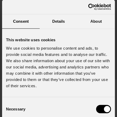
Consent
Details
About
This website uses cookies
URMIII
Fly / Ground bars
We use cookies to personalise content and ads, to
provide social media features and to analyse our traffic.
(Opzionale)
We also share information about your use of our site with
our social media, advertising and analytics partners who
Fly bar / ground bar per sistemi URMIII, 1 colonna
Fly
may combine it with other information that you’ve
provided to them or that they’ve collected from your use
of their services.
DOWNLOAD
Consent
Necessary
Selection