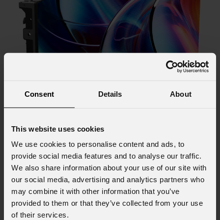
Consent
Details
About
This website uses cookies
We use cookies to personalise content and ads, to
URMIII
P1.9 HOB XS indoor full black
provide social media features and to analyse our traffic.
We also share information about your use of our site with
(Opzionale)
our social media, advertising and analytics partners who
may combine it with other information that you’ve
Modulo LED wall indoor, SMD1212 BF, ver. HOB XS,
Mo
provided to them or that they’ve collected from your use
p.1,9mm, 50x50cm, 256x256pix, 800nit, 7,9kg
p.
of their services.