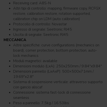
Receiving card: A8S-N
Altri tipi di controllo: mapping, firmware copy, RCFGX
restore, calibration restore, rotation supported,
calibration chip on LDM (auto calibration)
Protocollo di controllo: Novastar
Ingresso di segnale: Seetronic RJ45
Uscita di segnale: Seetronic RJ45
MECCANICA
Altre specifiche: curve configurations (mechanics on
board), corner protection, bottom protection, auto-
lock mechanics
Moduli magnetici: available
Dimensioni modulo (LxA): 250x250mm / 9.84''x9.84''
Dimensioni pannello (LxAxP): 500×500x71mm /
19.69''x2.8''
Sistema di sospensione verticale: attraverso supporto
con gancio aliscaf
Connessione: sistema fast-lock di connessione
seamless
Peso a pannello: 7,5kg / 16.53lbs