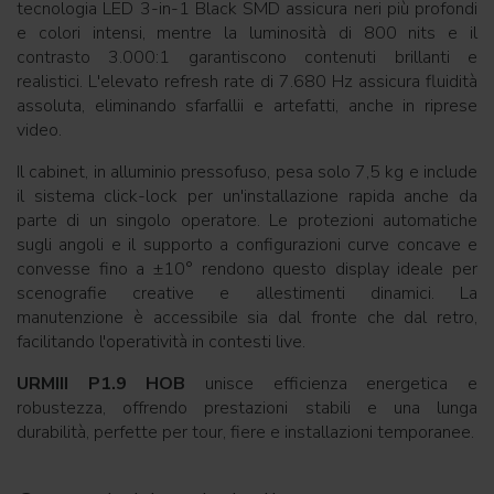
tecnologia LED 3-in-1 Black SMD assicura neri più profondi
e colori intensi, mentre la luminosità di 800 nits e il
contrasto 3.000:1 garantiscono contenuti brillanti e
realistici. L'elevato refresh rate di 7.680 Hz assicura fluidità
assoluta, eliminando sfarfallii e artefatti, anche in riprese
video.
Il cabinet, in alluminio pressofuso, pesa solo 7,5 kg e include
il sistema click-lock per un'installazione rapida anche da
parte di un singolo operatore. Le protezioni automatiche
sugli angoli e il supporto a configurazioni curve concave e
convesse fino a ±10° rendono questo display ideale per
scenografie creative e allestimenti dinamici. La
manutenzione è accessibile sia dal fronte che dal retro,
facilitando l'operatività in contesti live.
URMIII P1.9 HOB
unisce efficienza energetica e
robustezza, offrendo prestazioni stabili e una lunga
durabilità, perfette per tour, fiere e installazioni temporanee.