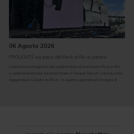
06 Agosto 2026
PROLIGHTS sul palco del Rock in Rio a Lisbona
31
L'edizione portoghese del celebre festival brasiliano Rock in Rio ,
Il c
a cadenza biennale, ha trasformato il Parque Tejo di Lisbona nella
com
leggendaria Cidade do Rock . In quattro giornate all'insegna di
Il ca
musica, magia e connessione, decine di artisti internazionali
Itali
dei C
World