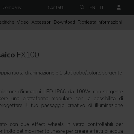
Company
Contatti
EN
IT
cifiche
Video
Accessori
Download
Richiesta Informazioni
aico
FX100
oppia ruota di animazione e 1 slot gobo/colore, sorgente
iettore d'immagini LED IP66 da 100W con sorgente
sere una piattaforma modulare con la possibilità di
rogettare il tuo paesaggio creativo di illuminazione
to con due effect wheels in vetro controllabili per
ontrollo del movimento lineare per creare effetti di acqua