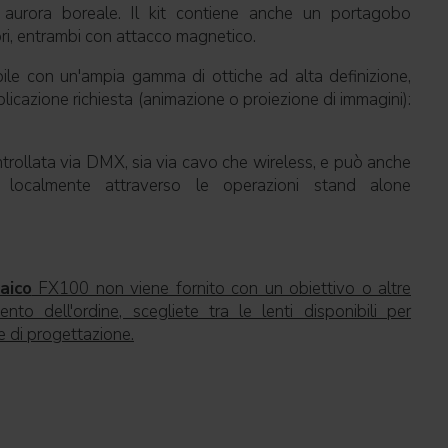
o aurora boreale. Il kit contiene anche un portagobo
ri, entrambi con attacco magnetico.
e con un'ampia gamma di ottiche ad alta definizione,
plicazione richiesta (animazione o proiezione di immagini):
trollata via DMX, sia via cavo che wireless, e può anche
a localmente attraverso le operazioni stand alone
aico
FX100 non viene fornito con un obiettivo o altre
to dell'ordine, scegliete tra le lenti disponibili per
e di progettazione.