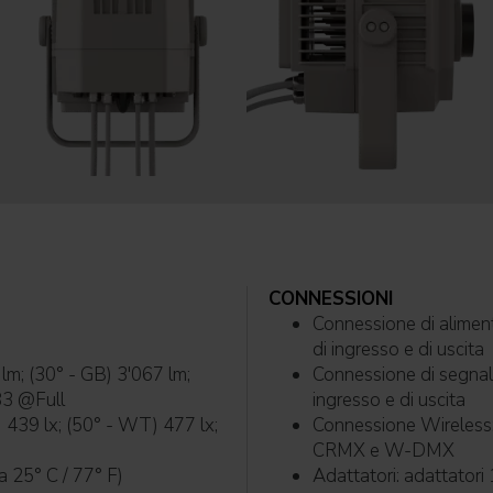
CONNESSIONI
Connessione di alimen
di ingresso e di uscita
lm; (30° - GB) 3'067 lm;
Connessione di segnal
83 @Full
ingresso e di uscita
) 439 lx; (50° - WT) 477 lx;
Connessione Wireless: LumenRadio TiMo FX RDM integrato - compatib
CRMX e W-DMX
0B10 @Ta 25° C / 77° F)
Adattatori: a