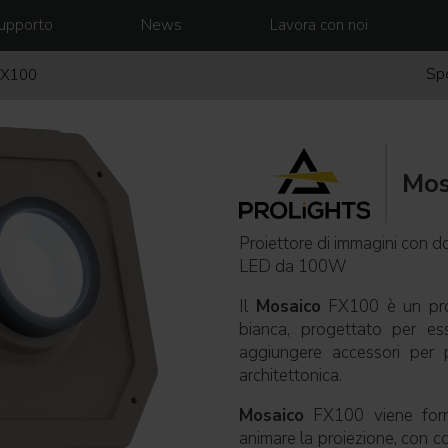
upporto
News
Lavora con noi
Spe
FX100
Mos
Proiettore di immagini con d
LED da 100W
Il
Mosaico
FX100 è un pro
bianca, progettato per es
aggiungere accessori per p
architettonica.
Mosaico
FX100 viene forni
animare la proiezione, con c