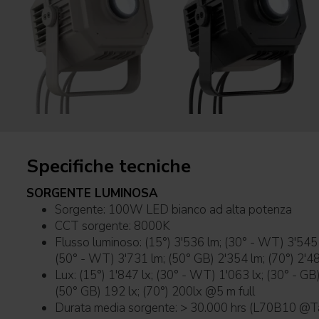
Specifiche tecniche
SORGENTE LUMINOSA
Sorgente: 100W LED bianco ad alta potenza
CCT sorgente: 8000K
Flusso luminoso: (15°) 3'536 lm; (30° - WT) 3'545 
(50° - WT) 3'731 lm; (50° GB) 2'354 lm; (70°) 2'4
Lux: (15°) 1'847 lx; (30° - WT) 1'063 lx; (30° - GB
(50° GB) 192 lx; (70°) 200lx @5 m full
Durata media sorgente: > 30.000 hrs (L7