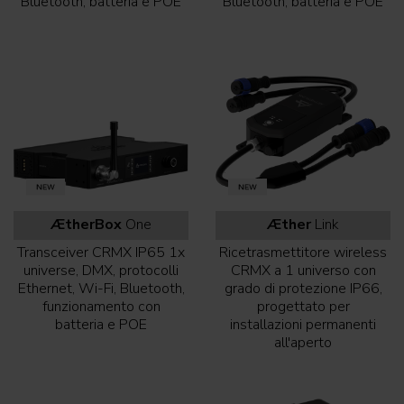
Bluetooth, batteria e POE
Bluetooth, batteria e POE
ÆtherBox
One
Æther
Link
Transceiver CRMX IP65 1x
Ricetrasmettitore wireless
universe, DMX, protocolli
CRMX a 1 universo con
Ethernet, Wi-Fi, Bluetooth,
grado di protezione IP66,
funzionamento con
progettato per
batteria e POE
installazioni permanenti
all'aperto