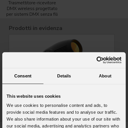
Trasmettitore-ricevitore
DMX wireless progettato
per sistemi DMX senza fili
Prodotti in evidenza
Consent
Details
About
This website uses cookies
Astra
Profile600IP
We use cookies to personalise content and ads, to
provide social media features and to analyse our traffic.
We also share information about your use of our site with
our social media, advertising and analytics partners who