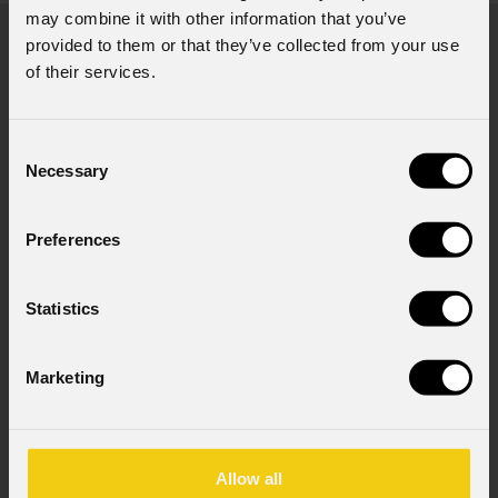
may combine it with other information that you’ve
News
provided to them or that they’ve collected from your use
of their services.
Consent
Necessary
Selection
Preferences
Statistics
06 Agosto 2026
PROLIGHTS sul palco del Rock in Rio a Lisbona
31
Marketing
L'edizione portoghese del celebre festival brasiliano Rock in Rio ,
Il c
a cadenza biennale, ha trasformato il Parque Tejo di Lisbona nella
com
leggendaria Cidade do Rock . In quattro giornate all'insegna di
Allow all
Il ca
musica, magia e connessione, decine di artisti internazionali