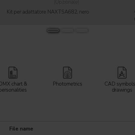
(Opzionale)
Kit per adattatore NAXTSA682, nero
DMX chart &
Photometrics
CAD symbols
personalities
drawings
File name