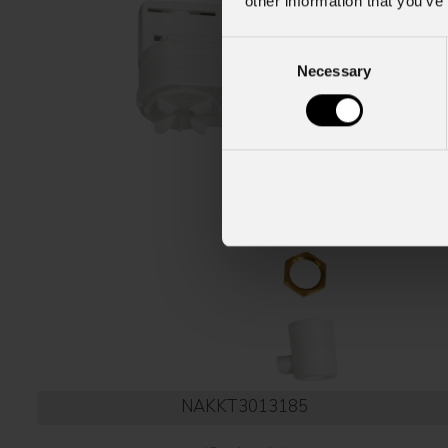
other information that you’ve
Consent
Necessary
Selection
NAKKT3013185