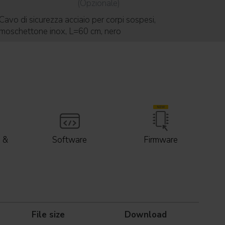
(Opzionale)
Cavo di sicurezza acciaio per corpi sospesi,
Tra
moschettone inox, L=60 cm, nero
Eth
 &
Software
Firmware
File size
Download