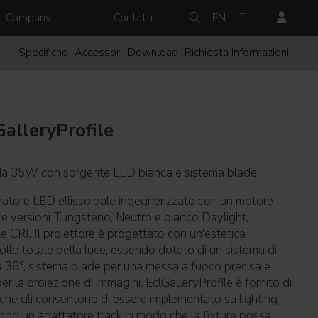
Company
Contatti
EN
IT
Specifiche
Accessori
Download
Richiesta Informazioni
GalleryProfile
 da 35W con sorgente LED bianca e sistema blade
matore LED ellissoidale ingegnerizzato con un motore
le versioni Tungsteno, Neutro e bianco Daylight,
e CRI. Il proiettore è progettato con un'estetica
ollo totale della luce, essendo dotato di un sistema di
a 36°, sistema blade per una messa a fuoco precisa e
 la proiezione di immagini. EclGalleryProfile è fornito di
, che gli consentono di essere implementato su lighting
ndo un adattatore track in modo che la fixture possa