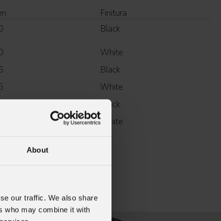
en
Finitura
0
Black
0
White
6
Black
6
White
5
Black
5
White
About
se our traffic. We also share
ers who may combine it with