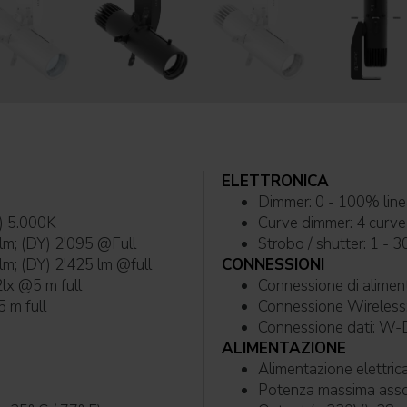
ELETTRONICA
Dimmer: 0 - 100% 
) 5.000K
Curve dimmer: 4 curve 
lm; (DY) 2'095 @Full
Strobo / shutter: 1 - 3
lm; (DY) 2'425 lm @full
CONNESSIONI
2lx @5 m full
Connessione di alimen
 m full
Connessione
ALIMENTAZIONE
Potenza massima ass