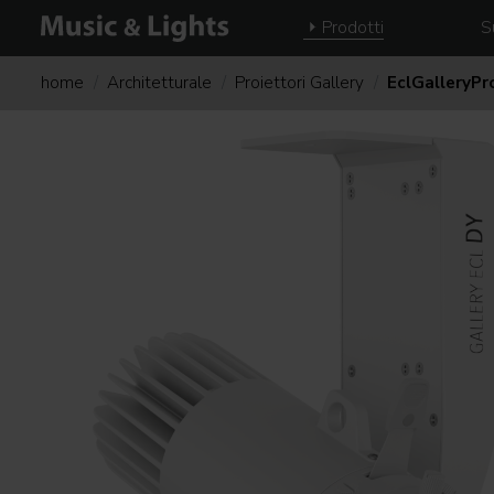
Prodotti
S
home
Architetturale
Proiettori Gallery
EclGalleryPro