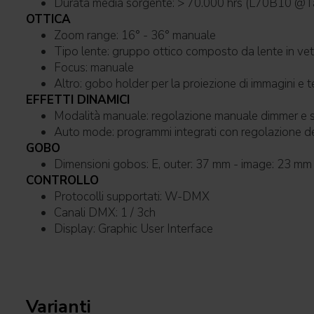
Durata media sorgente: > 70.000 hrs (L7
OTTICA
Zoom range: 16° - 36° manuale
Tipo lente: gruppo ottico composto da lente in 
Focus: manuale
Altro: gobo holder per la proiezione di immagini e 
EFFETTI DINAMICI
Modalità manuale: regolazione manuale dimmer
Auto mode: programmi integrati con regolazion
GOBO
Dimensioni gobos: E, outer: 37 mm - image: 23 mm 
CONTROLLO
Protocolli supportati: W-DMX
Canali DMX: 1 / 3ch
Display: Graphic User Interface
Varianti