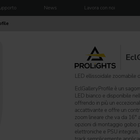
upporto
News
Lavora con noi
file
Ecl
LED ellissoidale zoomabile
EclGalleryProfile è un sago
LED bianco e disponibile nel
offrendo in più un eccezional
accattivante e offre un contr
zoom lineare che va da 16° 
opzioni di montaggio gobo per
elettroniche e PSU integrati
track semplicemente applica