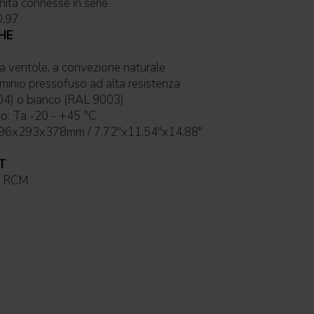
ità connesse in serie
0,97
HE
ddamento: senza ventole, a convezione naturale
o in alluminio pressofuso ad alta resistenza
RAL 9004) o bianco (RAL 9003)
io: Ta -20 - +45 °C
196x293x378mm / 7.72''x11.54''x14.88''
T
UKCA, RCM