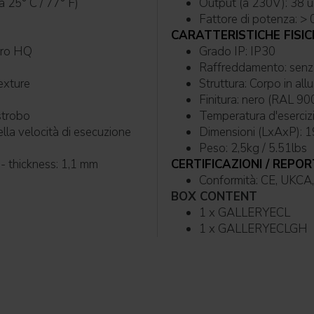
0B10 @Ta 25° C / 77° F)
Output (a 230V): 38 un
Fattore di potenza: > 
CARATTERISTICHE FISIC
vetro HQ
Grado IP: IP30
Raffre
texture
Struttura: Corp
Finitura: nero (
 e strobo
Temperatura d'eserciz
e della velocità di esecuzione
Dimensioni (LxAxP): 
Peso: 2,5kg / 5.51lbs
- thickness: 1,1 mm
CERTIFICAZIONI / REPOR
Conformità: CE, 
BOX CONTENT
1 x GALLERYECL
1 x GALLERYECLGH