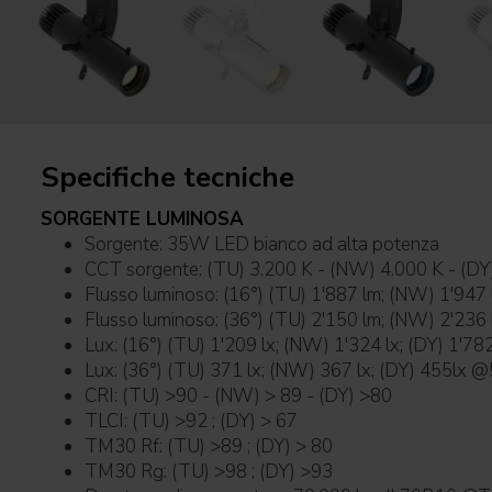
Specifiche tecniche
SORGENTE LUMINOSA
Sorgente: 35W LED bianco ad alta potenza
CCT sorgente: (TU) 3.200 K - (NW) 4.000 K - (DY
Flusso luminoso: (16°) (TU) 1'887 lm; (NW) 1'947 
Flusso luminoso: (36°) (TU) 2'150 lm; (NW) 2'236 
Lux: (16°) (TU) 1'209 lx; (NW) 1'324 lx; (DY) 1'78
Lux: (36°) (TU) 371 lx; (NW) 367 lx; (DY) 455lx @5
CRI: (TU) >90 - (NW) > 89 - (DY) >80
TLCI: (TU) >92 ; (DY) > 67
TM30 Rf: (TU) >89 ; (DY) > 80
TM30 Rg: (TU) >98 ; (DY) >93