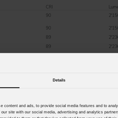
CRI
Lum
90
2'15
90
2'15
89
2'23
89
2'23
80
2'42
80
2'42
Details
e content and ads, to provide social media features and to analy
visualizza tutti gli accessori
 our site with our social media, advertising and analytics partn