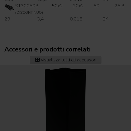
ST30050B
50x2
20x2
50
25,8
(DISCONTINUO)
29
3,4
0,018
BK
Accessori e prodotti correlati
visualizza tutti gli accessori