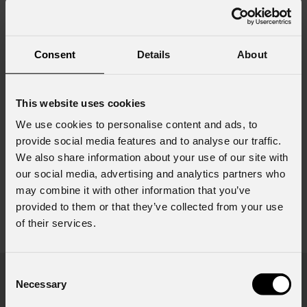
Data sheet & specs
Consent
Details
About
File name
Do
This website uses cookies
St30_A4_DATASHEET_(EN).pdf
(15/11/2024)
We use cookies to personalise content and ads, to
provide social media features and to analyse our traffic.
We also share information about your use of our site with
our social media, advertising and analytics partners who
may combine it with other information that you’ve
provided to them or that they’ve collected from your use
of their services.
Richiesta Informazioni
Consent
Necessary
Selection
Nome
*