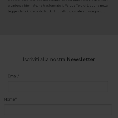
Il c
a cadenza biennale, ha trasformato il Parque Tejo di Lisbona nella
com
leggendaria Cidade do Rock . In quattro giornate all'insegna di
Il ca
musica, magia e connessione, decine di artisti internazionali
Itali
dei C
World
Iscriviti alla nostra
Newsletter
Email
*
Nome
*