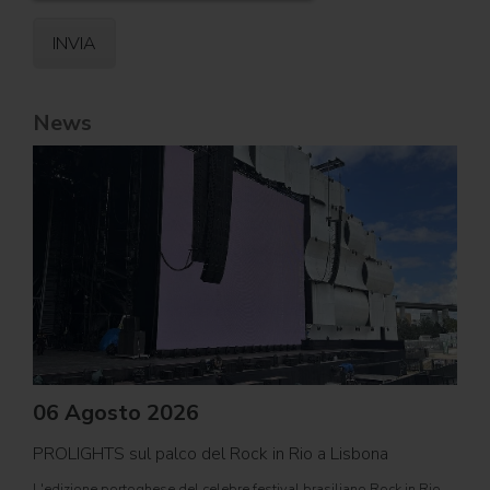
News
06 Agosto 2026
PROLIGHTS sul palco del Rock in Rio a Lisbona
31
L'edizione portoghese del celebre festival brasiliano Rock in Rio ,