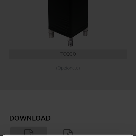
TCQ30
(Opzionale)
DOWNLOAD