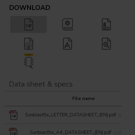
DOWNLOAD
Data sheet & specs
File name
Sunblastflx_LETTER_DATASHEET_(EN).pdf
(22/08/2
Sunblastflx_A4_DATASHEET_(EN).pdf
(22/08/202