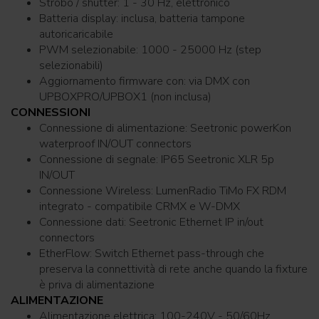
Strobo / shutter: 1 - 30 Hz, elettronico
Batteria display: inclusa, batteria tampone
autoricaricabile
PWM selezionabile: 1000 - 25000 Hz (step
selezionabili)
Aggiornamento firmware con: via DMX con
UPBOXPRO/UPBOX1 (non inclusa)
CONNESSIONI
Connessione di alimentazione: Seetronic powerKon
waterproof IN/OUT connectors
Connessione di segnale: IP65 Seetronic XLR 5p
IN/OUT
Connessione Wireless: LumenRadio TiMo FX RDM
integrato - compatibile CRMX e W-DMX
Connessione dati: Seetronic Ethernet IP in/out
connectors
EtherFlow: Switch Ethernet pass-through che
preserva la connettività di rete anche quando la fixture
è priva di alimentazione
ALIMENTAZIONE
Alimentazione elettrica: 100-240V - 50/60Hz