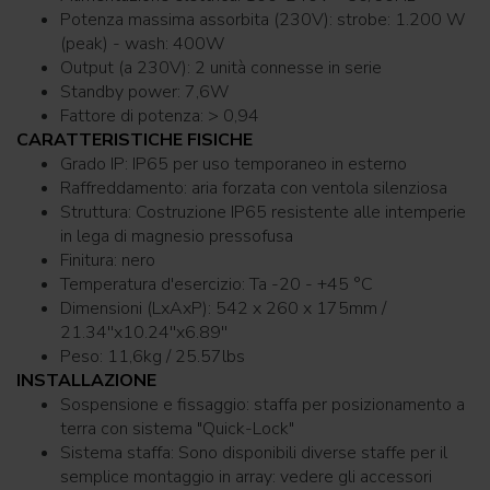
Potenza massima assorbita (230V): strobe: 1.200 W
(peak) - wash: 400W
Output (a 230V): 2 unità connesse in serie
Standby power: 7,6W
Fattore di potenza: > 0,94
CARATTERISTICHE FISICHE
Grado IP: IP65 per uso temporaneo in esterno
Raffreddamento: aria forzata con ventola silenziosa
Struttura: Costruzione IP65 resistente alle intemperie
in lega di magnesio pressofusa
Finitura: nero
Temperatura d'esercizio: Ta -20 - +45 °C
Dimensioni (LxAxP): 542 x 260 x 175mm /
21.34''x10.24''x6.89''
Peso: 11,6kg / 25.57lbs
INSTALLAZIONE
Sospensione e fissaggio: staffa per posizionamento a
terra con sistema "Quick-Lock"
Sistema staffa: Sono disponibili diverse staffe per il
semplice montaggio in array: vedere gli accessori