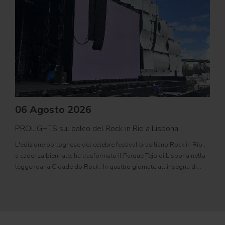
06 Agosto 2026
PROLIGHTS sul palco del Rock in Rio a Lisbona
31
L'edizione portoghese del celebre festival brasiliano Rock in Rio ,
Il c
a cadenza biennale, ha trasformato il Parque Tejo di Lisbona nella
com
leggendaria Cidade do Rock . In quattro giornate all'insegna di
Il ca
musica, magia e connessione, decine di artisti internazionali
Itali
dei C
World