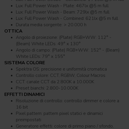
Lux: Full Power Wash - Plate: 467lx @5 m full
Lux: Full Power Wash - Beam: 729lx @5 m full
Lux: Full Power Wash - Combined: 621lx @5 m full
Durata media sorgente: > 20.000 h
OTTICA
Angolo di proiezione: (Plate) RGB+WW: 112° -
(Beam) White LEDs: 49° x 130°
Angolo di campo: (Plate) RGB+WW: 152° - (Beam)
White LEDs: 79° x 155°
SISTEMA COLORE
Spektra OS: precisione e uniformità cromatica
Controllo colore: CCT, RGBW, Colour Macros
CCT: canale CCT da 2.800K a 10.000K
Preset bianchi: 2.800-10.000K
EFFETTI DINAMICI
Risoluzione di controllo: controllo dimmer e colore a
16 bit
Pixel pattern: pattern pixel statici e dinamici
preimpostati
Generatore effetti: colore di primo piano / sfondo,