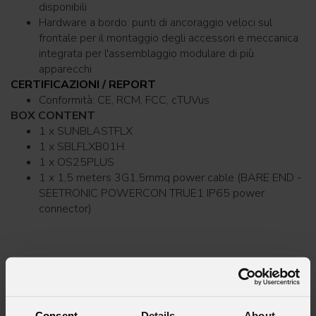
disponibili
Hardware a bordo: punti di ancoraggio veloci sul
frontale per il montaggio degli accessori e meccanica
integrata per l'assemblaggio modulare di più
apparecchi
CERTIFICAZIONI / REPORT
Conformità: CE, RCM, FCC, cTUVus
BOX CONTENT
1 x SUNBLASTFLX
1 x SBLFLXB01H
1 x OS25PLUS
1 x 1,5 meters 3G1,5mmq power cable (BARE END -
SEETRONIC POWERCON TRUE1 IP65 power
connector)
VIDEOS
Consent
Details
About