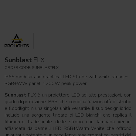
Sunblast
FLX
ORDER CODE: SUNBLASTFLX
IP65 modular and graphical LED Strobe with white string +
RGB+WW panel, 1200W peak power
Sunblast
FLX è un proiettore LED ad alte prestazioni, con
grado di protezione IP65, che combina funzionalità di strobo
e floodlight in una singola unità versatile. Il suo design ibrido
include una sorgente lineare di LED bianchi che replica il
filamento tradizionale delle strobo con lampada xenon,
affiancata da pannelli LED RGB+Warm White che offrono
un'output potente e un'eccellente resa cromatica, gestiti dal