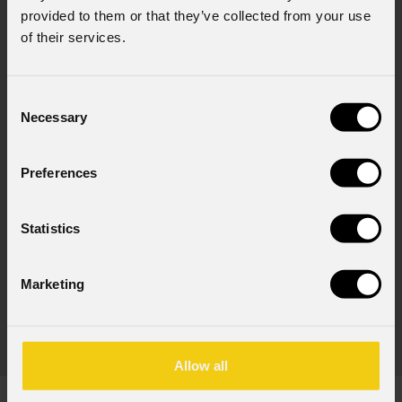
provided to them or that they’ve collected from your use
Fl
of their services.
con
Consent
Necessary
Selection
Preferences
Statistics
Marketing
EclProfile
Rotating Gobo
(Opzionale)
Modulo gobo rotante per proiettori ECL Profile, nero
Allow all