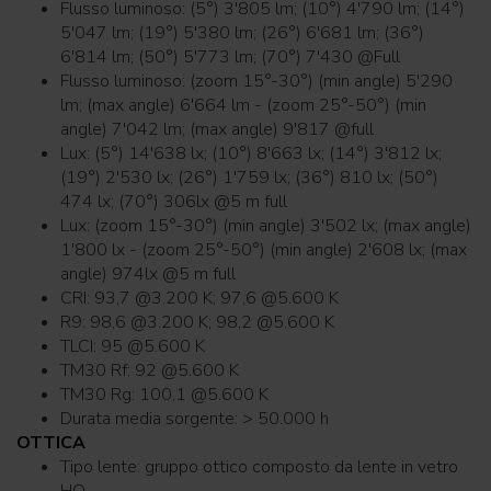
Flusso luminoso: (5°) 3'805 lm; (10°) 4'790 lm; (14°)
5'047 lm; (19°) 5'380 lm; (26°) 6'681 lm; (36°)
6'814 lm; (50°) 5'773 lm; (70°) 7'430 @Full
Flusso luminoso: (zoom 15°-30°) (min angle) 5'290
lm; (max angle) 6'664 lm - (zoom 25°-50°) (min
angle) 7'042 lm; (max angle) 9'817 @full
Lux: (5°) 14'638 lx; (10°) 8'663 lx; (14°) 3'812 lx;
(19°) 2'530 lx; (26°) 1'759 lx; (36°) 810 lx; (50°)
474 lx; (70°) 306lx @5 m full
Lux: (zoom 15°-30°) (min angle) 3'502 lx; (max angle)
1'800 lx - (zoom 25°-50°) (min angle) 2'608 lx; (max
angle) 974lx @5 m full
CRI: 93,7 @3.200 K; 97,6 @5.600 K
R9: 98,6 @3.200 K; 98,2 @5.600 K
TLCI: 95 @5.600 K
TM30 Rf: 92 @5.600 K
TM30 Rg: 100,1 @5.600 K
Durata media sorgente: > 50.000 h
OTTICA
Tipo lente: gruppo ottico composto da lente in vetro