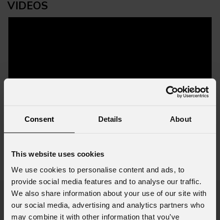
VIDEOS
Consent
Details
About
Accessori e prodotti correlati
This website uses cookies
We use cookies to personalise content and ads, to
visualizza tutti gli accessori
provide social media features and to analyse our traffic.
We also share information about your use of our site with
our social media, advertising and analytics partners who
may combine it with other information that you’ve