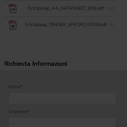
Eclctplusip_A4_DATASHEET_(EN).pdf
(23/04/2026
Eclctplusip_TENDER_SPECIFICATION.pdf
(21/02/20
Richiesta Informazioni
Nome
*
Cognome
*