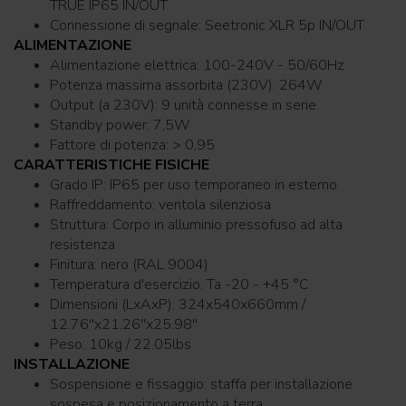
TRUE IP65 IN/OUT
Connessione di segnale: Seetronic XLR 5p IN/OUT
ALIMENTAZIONE
Alimentazione elettrica: 100-240V - 50/60Hz
Potenza massima assorbita (230V): 264W
Output (a 230V): 9 unità connesse in serie
Standby power: 7,5W
Fattore di potenza: > 0,95
CARATTERISTICHE FISICHE
Grado IP: IP65 per uso temporaneo in esterno
Raffreddamento: ventola silenziosa
Struttura: Corpo in alluminio pressofuso ad alta
resistenza
Finitura: nero (RAL 9004)
Temperatura d'esercizio: Ta -20 - +45 °C
Dimensioni (LxAxP): 324x540x660mm /
12.76''x21.26''x25.98''
Peso: 10kg / 22.05lbs
INSTALLAZIONE
Sospensione e fissaggio: staffa per installazione
sospesa e posizionamento a terra