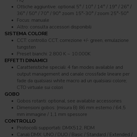
HQ
Ottiche aggiuntive: optional 5° / 10° / 14° / 19° / 26° /
36° / 50° / 70° / 90° zoom 15°-30° / zoom 25°-50°
Focus: manuale
Altro: consulta accessori disponibili
SISTEMA COLORE
CCT: controllo CCT, correzione +/- green, emulazione
tungsten
Preset bianchi: 2.800 K ~ 10.000K
EFFETTI DINAMICI
Caratteristiche speciali: 4 fan modes available and
output management and canale crossfade lineare per
fade da qualsiasi white macro ad un qualsiasi colore;
CTO virtuale sui colori
GOBO
Gobos rotanti: optional, see available accessories
Dimensioni gobos: (misura B) 86 mm esterno / 64,5
mm immagine / 1,1 mm spessore
CONTROLLO
Protocolli supportati: DMX512, RDM
Canali DMX: UNO / DUO / Basic / Standard / Extended /