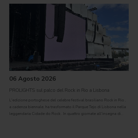
06 Agosto 2026
PROLIGHTS sul palco del Rock in Rio a Lisbona
31
L'edizione portoghese del celebre festival brasiliano Rock in Rio ,
Il c
a cadenza biennale, ha trasformato il Parque Tejo di Lisbona nella
com
leggendaria Cidade do Rock . In quattro giornate all'insegna di
Il ca
musica, magia e connessione, decine di artisti internazionali
Itali
dei C