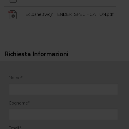
Eclpaneltwcjr_TENDER_SPECIFICATION.pdf
(26/05/
Richiesta Informazioni
Nome
*
Cognome
*
Email
*