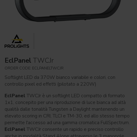
EclPanel
TWCJr
ORDER CODE: ECLPANELTWCJR
Softlight LED da 370W bianco variabile e colori, con
controllo pixel ed effetti (pilotato a 220W)
EclPanel
TWCJr è un softlight LED compatto di formato
1x1, concepito per una riproduzione di luce bianca ad altà
qualità dalle tonalità Tungsten a Daylight mantenendo un
elevato scoring in CRI, TLCI e TM-30, ed allo stesso tempo
permette l'accesso ad una gamma cromatica FullSpectrum.
EclPanel
TWCJr consente un rapido e preciso controllo
anche in modalità Stand Alone attraverso le 3 manopole