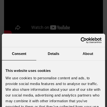
Accessori e prodotti correlati
Consent
Details
About
visualizza tutti gli accessori
This website uses cookies
We use cookies to personalise content and ads, to
provide social media features and to analyse our traffic.
Ca
We also share information about your use of our site with
FX
our social media, advertising and analytics partners who
may combine it with other information that you’ve
provided to them or that they’ve collected from your use