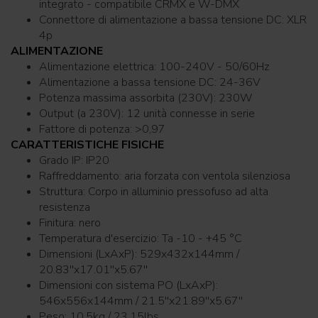
integrato - compatibile CRMX e W-DMX
Connettore di alimentazione a bassa tensione DC: XLR
4p
ALIMENTAZIONE
Alimentazione elettrica: 100-240V - 50/60Hz
Alimentazione a bassa tensione DC: 24-36V
Potenza massima assorbita (230V): 230W
Output (a 230V): 12 unità connesse in serie
Fattore di potenza: >0,97
CARATTERISTICHE FISICHE
Grado IP: IP20
Raffreddamento: aria forzata con ventola silenziosa
Struttura: Corpo in alluminio pressofuso ad alta
resistenza
Finitura: nero
Temperatura d'esercizio: Ta -10 - +45 °C
Dimensioni (LxAxP): 529x432x144mm /
20.83''x17.01''x5.67''
Dimensioni con sistema PO (LxAxP):
546x556x144mm / 21.5''x21.89''x5.67''
Peso: 10,5kg / 23.15lbs