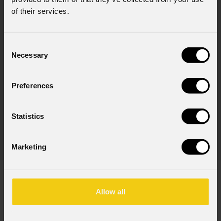
of their services.
Consent
Necessary
Selection
Preferences
TOUR53415L03
Statistics
(Opzionale)
Cavo Dmx assembl. HC5340, CANC5MXX XLR 5p -
Marketing
> CANC5FXX XLR (f) 5p, L.3m
Allow all
DOWNLOAD