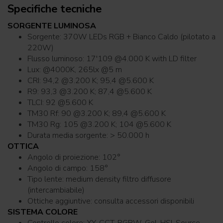
Specifiche tecniche
SORGENTE LUMINOSA
Sorgente: 370W LEDs RGB + Bianco Caldo (pilotato a
220W)
Flusso luminoso: 17'109 @4.000 K with LD filter
Lux: @4000K, 265lx @5 m
CRI: 94,2 @3.200 K; 95,4 @5.600 K
R9: 93,3 @3.200 K; 87,4 @5.600 K
TLCI: 92 @5.600 K
TM30 Rf: 90 @3.200 K; 89,4 @5.600 K
TM30 Rg: 105 @3.200 K; 104 @5.600 K
Durata media sorgente: > 50.000 h
OTTICA
Angolo di proiezione: 102°
Angolo di campo: 158°
Tipo lente: medium density filtro diffusore
(intercambiabile)
Ottiche aggiuntive: consulta accessori disponibili
SISTEMA COLORE
Controllo colore: XY, CCT, RGBW, Gel, HSI, Source