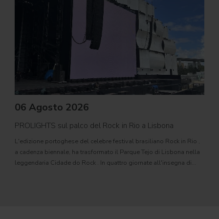
06 Agosto 2026
PROLIGHTS sul palco del Rock in Rio a Lisbona
31
L'edizione portoghese del celebre festival brasiliano Rock in Rio ,
Il c
a cadenza biennale, ha trasformato il Parque Tejo di Lisbona nella
com
leggendaria Cidade do Rock . In quattro giornate all'insegna di
Il ca
musica, magia e connessione, decine di artisti internazionali
Itali
dei C
World