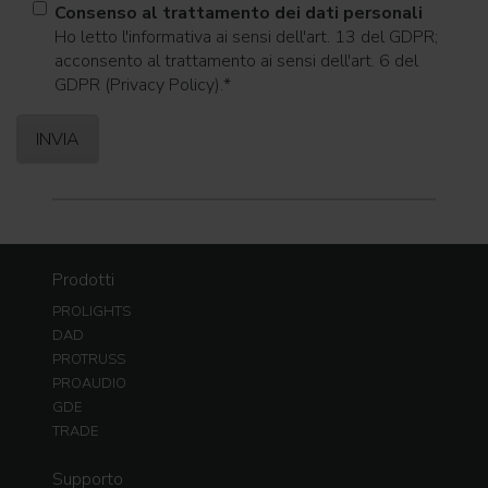
Consenso al trattamento dei dati personali
Ho letto l'informativa ai sensi dell'art. 13 del GDPR;
acconsento al trattamento ai sensi dell'art. 6 del
GDPR (Privacy Policy).
*
Prodotti
PROLIGHTS
DAD
PROTRUSS
PROAUDIO
GDE
TRADE
Supporto