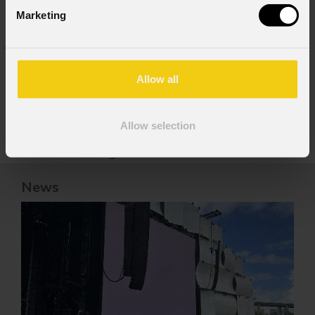
Marketing
Allow all
UPADIV
XR P2.6 indoor full black
Modulo LED wall indoor,
SMD1515 BF, p.2,6mm,
Allow selection
50x50cm, 192×192pix,
1200nit, 6,3kg
News