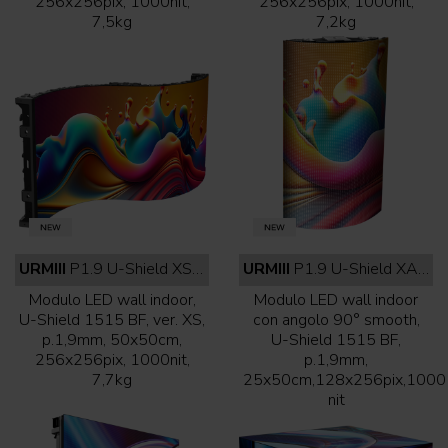
256x256pix, 1000nit,
256x256pix, 1000nit,
7,5kg
7,2kg
URMIII
P1.9 U-Shield XS indoor full black
URMIII
P1.9 U-Shield XA indoor full black
Modulo LED wall indoor,
Modulo LED wall indoor
U-Shield 1515 BF, ver. XS,
con angolo 90° smooth,
p.1,9mm, 50x50cm,
U-Shield 1515 BF,
256x256pix, 1000nit,
p.1,9mm,
7,7kg
25x50cm,128x256pix,1000
nit