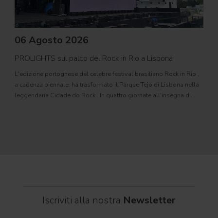
06 Agosto 2026
PROLIGHTS sul palco del Rock in Rio a Lisbona
31
L'edizione portoghese del celebre festival brasiliano Rock in Rio ,
Il c
a cadenza biennale, ha trasformato il Parque Tejo di Lisbona nella
com
leggendaria Cidade do Rock . In quattro giornate all'insegna di
Il ca
musica, magia e connessione, decine di artisti internazionali
Itali
dei C
World
Iscriviti alla nostra
Newsletter