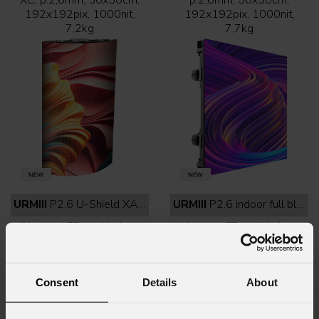
192x192pix, 1000nit,
192x192pix, 1000nit,
7,2kg
7,7kg
URMIII
P2.6 U-Shield XA indoor full black
URMIII
P2.6 indoor full black
Modulo LED wall indoor
Modulo LED wall indoor,
con angolo 90° smooth,
SMD1515 BF, p.2,6mm,
U-Shield 2424 BF,
50x50cm, 192x192pix,
p.2,6mm,
1000nit, 7,5kg
25x50cm,96x192pix,1000
Consent
Details
About
nit