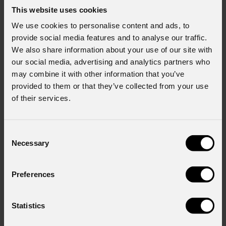
This website uses cookies
We use cookies to personalise content and ads, to
provide social media features and to analyse our traffic.
We also share information about your use of our site with
our social media, advertising and analytics partners who
may combine it with other information that you’ve
provided to them or that they’ve collected from your use
of their services.
URMIII
P2.6 XC indoor full black
URMIII
P2.6 XS indoor full black
Modulo LED wall indoor,
Modulo LED wall indoor,
Consent
SMD1515 BF, XC vers.,
SMD1515 BF, XS vers.,
Necessary
p.2,6mm, 50x50cm,
p.2,6mm, 50x50cm,
Selection
192x192pix, 1000nit,
192x192pix, 1000nit,
7,2kg
7,7kg
Preferences
Statistics