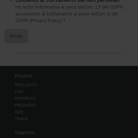
Consenso al trattamento dei dati personali
Ho letto l'informativa ai sensi dell'art. 13 del GDPR;
acconsento al trattamento ai sensi dell'art. 6 del
GDPR (Privacy Policy).
*
Prodotti
PROLIGHTS
DAD
PROTRUSS
PROAUDIO
GDE
TRADE
Supporto