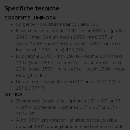
Specifiche tecniche
SORGENTE LUMINOSA
Sorgente: 40W RGB + Bianco Caldo LED
Flusso luminoso: (profile 2040 - min) 388 lm - (profile
2040 - max) 344 lm; (wash 2550 - min) 357 lm -
(wash 2550 - max) 466 lm; (wash 1530 - min) 363
lm - (wash 1530 - max) 402 @Full
Lux: (profile 2040 - min) 194 lx - (profile 2040 max)
44 lx; (wash 2550 - min) 57 lx - (wash 2550 - max)
23 lx; (wash 1530 - min) 143 lx - (wash 1530 - max)
68lx @5 m full
Durata media sorgente: > 50.000 hrs (L70B10 @Ta
25° C / 77° F)
OTTICA
Zoom range: (wash lens - optional) 15° ~ 30° or 25°
~ 50° - (profile lens - optional) 10° ~ 20° or 20° ~
40° or 8°
Altro: 360° lens rotation - shutter blades lockable -
optional 360° rotating barndoors and gel frame holder