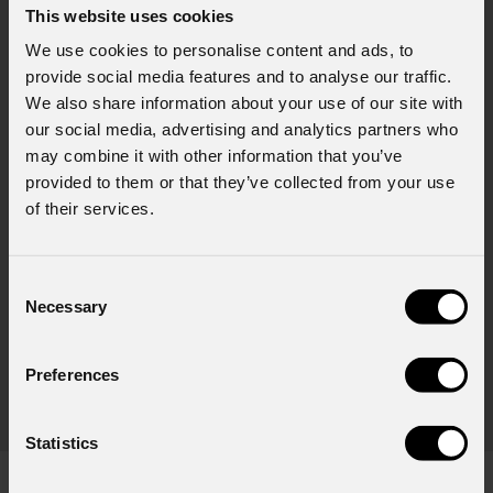
This website uses cookies
We use cookies to personalise content and ads, to
provide social media features and to analyse our traffic.
We also share information about your use of our site with
our social media, advertising and analytics partners who
may combine it with other information that you’ve
provided to them or that they’ve collected from your use
of their services.
Consent
Necessary
Selection
EclDisplay
Filter
(Opzionale)
Preferences
Filtro frost heavy 10° per serie ECLDISPLAY ed
Fil
ECLMINI, diametro 87 mm
EC
Statistics