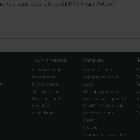
ento ai sensi dell'art. 6 del GDPR (Privacy Policy).
*
Lavora con noi
Company
No
Lavora con noi
La nostra storia
Pr
I nostri valori
La passione che ci
Co
my
Il nostro team
guida
Te
Chi cerchiamo
Un ampio portfolio
Co
Posizioni aperte
Assistenza e supporto
di
Modulo di
Qualità e Sostenibilità:
Co
candidatura
la nostra visione
Ga
green
Voucher
Internazionalizzazione