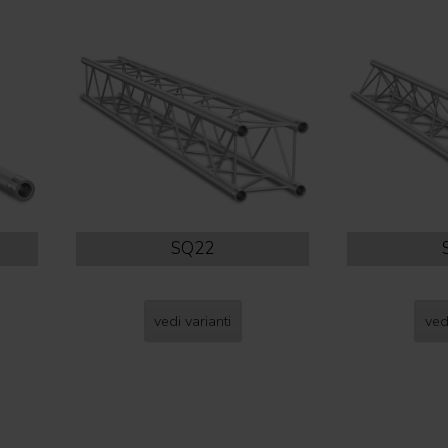
SQ22
vedi varianti
ved