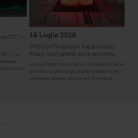
16 Luglio 2026
09 
snel70CT+:
PROLIGHTS illumina il Rabat Hockey
PROL
Palace, la più grande arena da hockey
reco
70CT+ , un
d'Africa
ttato per
Il nuovo Rabat Hockey Palace , considerato l'arena
Il ca
rgente Fresnel
di hockey su ghiaccio più grande e moderna del
Tor V
mente
continente africano, dispone ora di una pista
conce
tudi televisivi
polivalente di dimensioni olimpiche, in grado di
music
ospitare competizioni internazionali, concerti e
pagant
grandi eventi