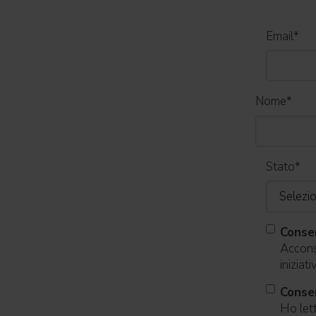
Email
*
Nome
*
Stato
*
Conse
Acconse
iniziat
Consen
Ho lett