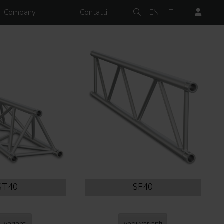
Company
Contatti
EN
IT
ST40
SF40
i varianti
vedi varianti