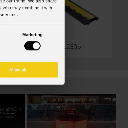
se our traffic. We also share
ers who may combine it with
 services.
Marketing
Cc230p
Allow all