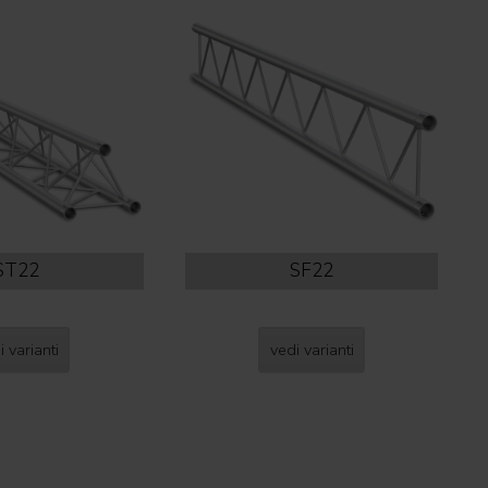
ST22
SF22
i varianti
vedi varianti