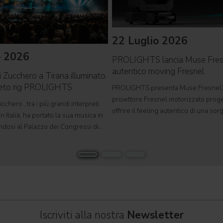
22 Luglio 2026
o 2026
PROLIGHTS lancia Muse Fre
autentico moving Fresnel
i Zucchero a Tirana illuminato
leto rig PROLIGHTS
PROLIGHTS presenta Muse Fresnel
proiettore Fresnel motorizzato proge
cchero , tra i più grandi interpreti
offrire il feeling autentico di una so
n Italia, ha portato la sua musica in
tradizionale in un formato completa
ndosi al Palazzo dei Congressi di
automatizzato. Sviluppato per teatri, s
suo tour " Overdose D'Amore Gold -
e set cinematografici,
 " e registrando il tutto esaurito
Iscriviti alla nostra
Newsletter