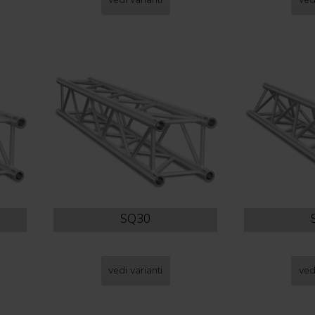
SQ30
vedi varianti
ved