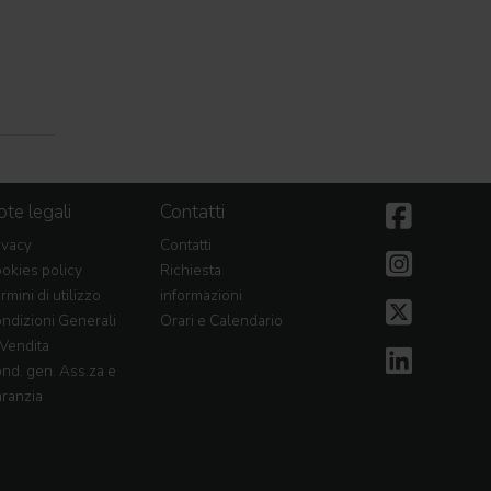
te legali
Contatti
ivacy
Contatti
okies policy
Richiesta
rmini di utilizzo
informazioni
ndizioni Generali
Orari e Calendario
 Vendita
nd. gen. Ass.za e
ranzia