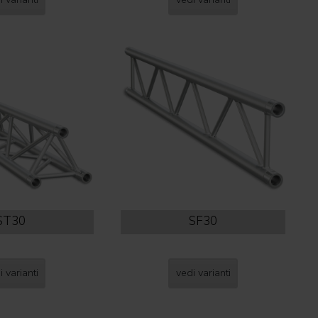
ST30
SF30
i varianti
vedi varianti