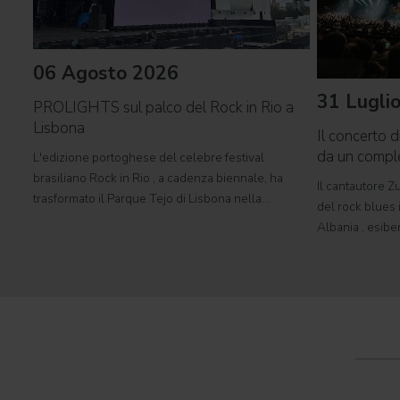
06 Agosto 2026
31 Lugli
PROLIGHTS sul palco del Rock in Rio a
Lisbona
Il concerto d
da un comp
L'edizione portoghese del celebre festival
brasiliano Rock in Rio , a cadenza biennale, ha
Il cantautore Zu
trasformato il Parque Tejo di Lisbona nella
del rock blues i
leggendaria Cidade do Rock . In quattro giornate
Albania , esibe
all'insegna di musica, magia e connessione,
Tirana con il 
decine di artisti internazionali
World Tour 2026