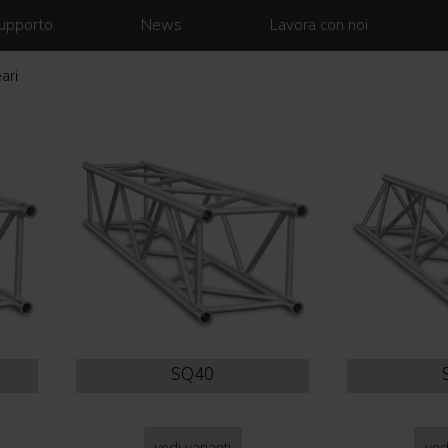
upporto
News
Lavora con noi
ari
SQ40
vedi varianti
ved