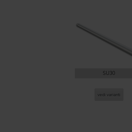
SU30
vedi varianti