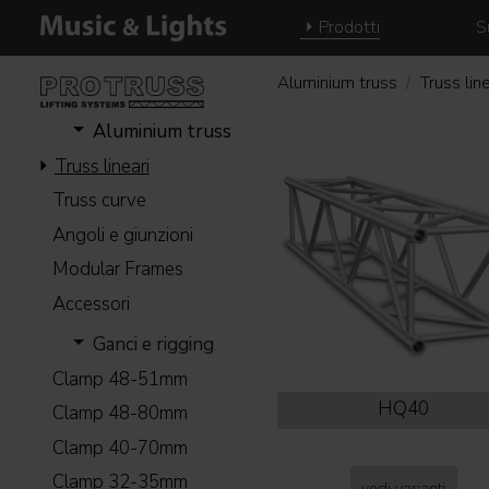
Prodotti
S
Aluminium truss
Truss line
Aluminium truss
Truss lineari
Truss curve
Angoli e giunzioni
Modular Frames
Accessori
Ganci e rigging
Clamp 48-51mm
HQ40
Clamp 48-80mm
Clamp 40-70mm
Clamp 32-35mm
vedi varianti