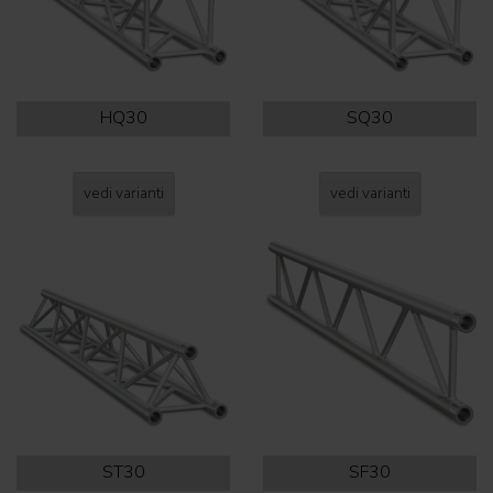
HQ30
SQ30
vedi varianti
vedi varianti
ST30
SF30