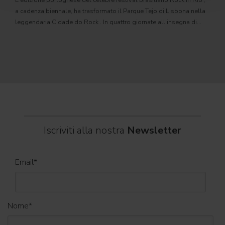
L'edizione portoghese del celebre festival brasiliano Rock in Rio ,
Il c
a cadenza biennale, ha trasformato il Parque Tejo di Lisbona nella
com
leggendaria Cidade do Rock . In quattro giornate all'insegna di
Il ca
musica, magia e connessione, decine di artisti internazionali
Itali
dei C
World
Iscriviti alla nostra
Newsletter
Email
*
Nome
*