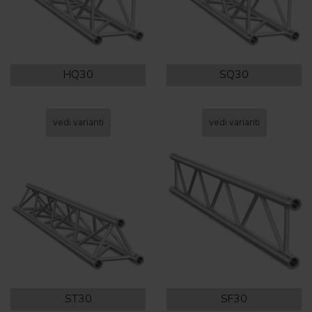
HQ30
SQ30
vedi varianti
vedi varianti
ST30
SF30