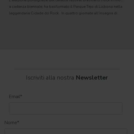
L'edizione portoghese del celebre festival brasiliano Rock in Rio ,
Il c
a cadenza biennale, ha trasformato il Parque Tejo di Lisbona nella
com
leggendaria Cidade do Rock . In quattro giornate all'insegna di
Il ca
musica, magia e connessione, decine di artisti internazionali
Itali
dei C
World
Iscriviti alla nostra
Newsletter
Email
*
Nome
*